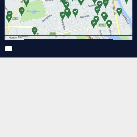
Hjärtstopp sker bara under
arbetstid, eller?
Tittar man på hjärtstartarregistret kan man nästan tro det.
Nedan visas två kartvyer över
Linköpings stadskärna. Den
övre
18 okt. 2023