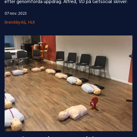
efter genomförda uppdrag. Alfred,
VD på Getsocial
skriver:
07 nov. 2023
Brandskydd
HLR