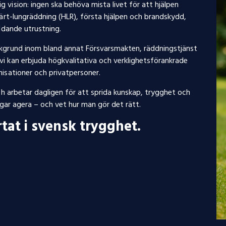
vision: ingen ska behöva mista livet för att hjälpen
järt-lungräddning (HLR), första hjälpen och brandskydd,
ddande utrustning.
akgrund inom bland annat Försvarsmakten, räddningstjänst
i kan erbjuda högkvalitativa och verklighetsförankrade
isationer och privatpersoner.
ch arbetar dagligen för att sprida kunskap, trygghet och
vågar agera – och vet hur man gör det rätt.
rtat i svensk trygghet.